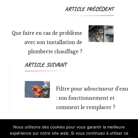
Navigation
ARTICLE PRÉCÉDENT
d'article
Que faire en cas de problème
avec son installation de
plomberie chauffage ?
ARTICLE SUIVANT
Filtre pour adoucisseur d’eau
: son fonctionnement et
comment le remplacer ?
Nous utilisons des cookies pour vous garantir la meilleure
expérience sur notre site web. Si vous continuez à utiliser ce